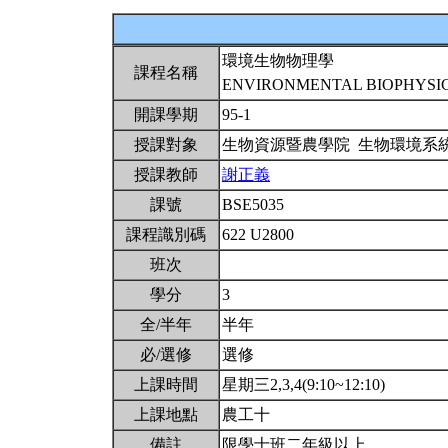
環境生物物理學
課程名稱
ENVIRONMENTAL BIOPHYSI
開課學期
95-1
授課對象
生物資源暨農學院 生物環境系
授課教師
謝正義
課號
BSE5035
課程識別碼
622 U2800
班次
學分
3
全/半年
半年
必/選修
選修
上課時間
星期三2,3,4(9:10~12:10)
上課地點
農工十
備註
限學士班二年級以上