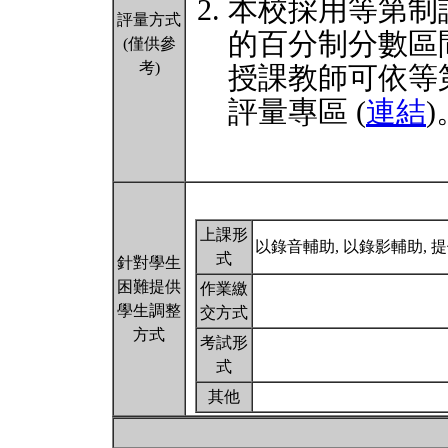
本校採用等第制
評量方式
的百分制分數區
(僅供參
考)
授課教師可依等
評量專區 (
連結
)
上課形
以錄音輔助, 以錄影輔助,
式
針對學生
困難提供
作業繳
學生調整
交方式
方式
考試形
式
其他