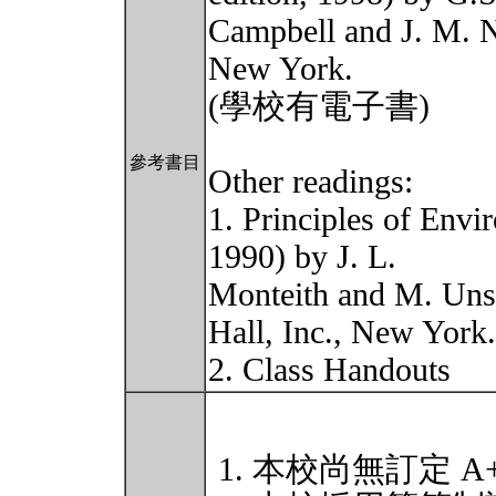
Campbell and J. M. N
New York.
(學校有電子書)
參考書目
Other readings:
1. Principles of Envi
1990) by J. L.
Monteith and M. Uns
Hall, Inc., New York.
2. Class Handouts
本校尚無訂定 A