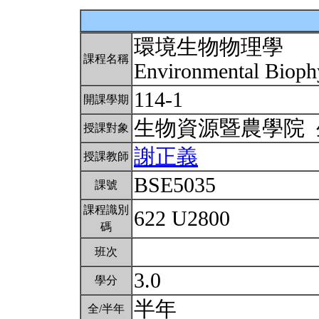
環境生物物理學
課程名稱
Environmental Bioph
114-1
開課學期
生物資源暨農學院
授課對象
謝正義
授課教師
BSE5035
課號
課程識別
622 U2800
碼
班次
3.0
學分
半年
全/半年