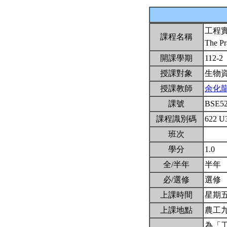
工程
課程名稱
The Pr
開課學期
112-2
授課對象
生物
授課教師
余化
課號
BSE5
課程識別碼
622 U
班次
學分
1.0
全/半年
半年
必/選修
選修
上課時間
星期五9
上課地點
農工
為「工