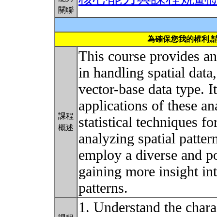
關聯
為確保您我的權利,
This course provides an
in handling spatial data,
vector-base data type. I
applications of these an
課程
statistical techniques f
概述
analyzing spatial patter
employ a diverse and po
gaining more insight in
patterns.
1. Understand the charact