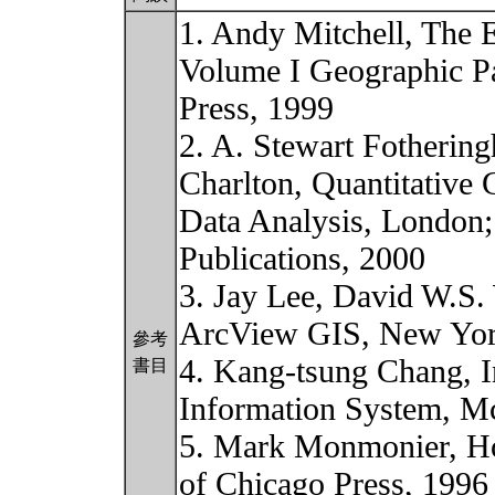
1. Andy Mitchell, The 
Volume I Geographic Pa
Press, 1999
2. A. Stewart Fotherin
Charlton, Quantitative 
Data Analysis, London;
Publications, 2000
3. Jay Lee, David W.S. 
ArcView GIS, New York
參考
4. Kang-tsung Chang, I
書目
Information System, M
5. Mark Monmonier, Ho
of Chicago Press, 1996