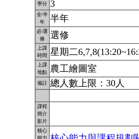
3
學分
全/半
半年
年
必/選
選修
修
上課
星期二6,7,8(13:20~16:
時間
上課
農工繪圖室
地點
總人數上限：30人
備註
課程
簡介
影片
核心
核心能力與課程規劃
能力