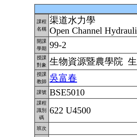
渠道水力學
課程
Open Channel Hydraul
名稱
開課
99-2
學期
授課
生物資源暨農學院 
對象
授課
吳富春
教師
BSE5010
課號
課程
622 U4500
識別
碼
班次