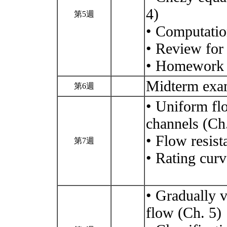
4)
第5週
• Computatio
• Review for
• Homework
Midterm ex
第6週
• Uniform fl
channels (Ch
• Flow resist
第7週
• Rating curv
• Gradually v
flow (Ch. 5)