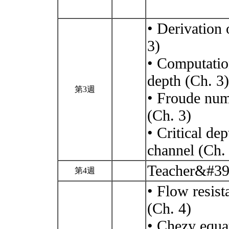
• Derivation 
3)
• Computation
depth (Ch. 3)
第3週
• Froude numb
(Ch. 3)
• Critical de
channel (Ch.
Teacher&#39
第4週
• Flow resist
(Ch. 4)
• Chezy equa