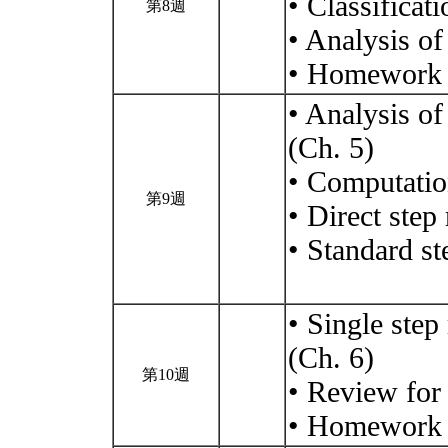
• Classificat
第8週
• Analysis of
• Homework
• Analysis of
(Ch. 5)
• Computatio
第9週
• Direct step
• Standard s
• Single ste
(Ch. 6)
第10週
• Review for
• Homework