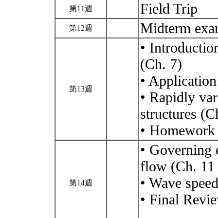
Field Trip
第11週
Midterm ex
第12週
• Introductio
(Ch. 7)
• Application
第13週
• Rapidly var
structures (C
• Homework
• Governing 
flow (Ch. 11
• Wave speed
第14週
• Final Revi