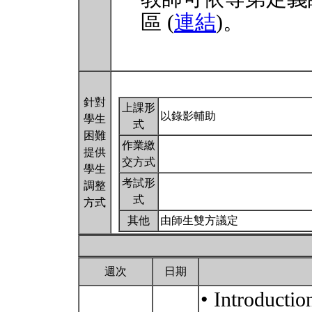
區 (
連結
)。
針對
上課形
以錄影輔助
學生
式
困難
作業繳
提供
交方式
學生
考試形
調整
式
方式
其他
由師生雙方議定
週次
日期
• Introductio