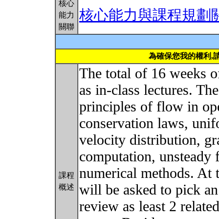
核心
核心能力與課程規劃
能力
關聯
為確保您我的權利,
The total of 16 weeks of
as in-class lectures. Th
principles of flow in o
conservation laws, uni
velocity distribution, g
computation, unsteady 
numerical methods. At t
課程
will be asked to pick a
概述
review as least 2 related