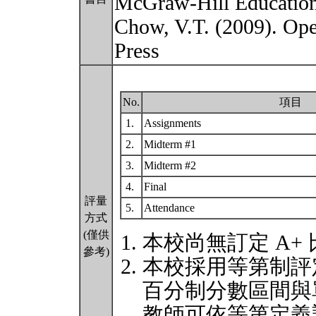
McGraw-Hill Education
Chow, V.T. (2009). Ope
Press
No.
項目
1.
Assignments
2.
Midterm #1
3.
Midterm #2
4.
Final
評量
5.
Attendance
方式
(僅供
本校尚無訂定 A+
參考)
本校採用等第制評
百分制分數區間與
教師可依等第定義