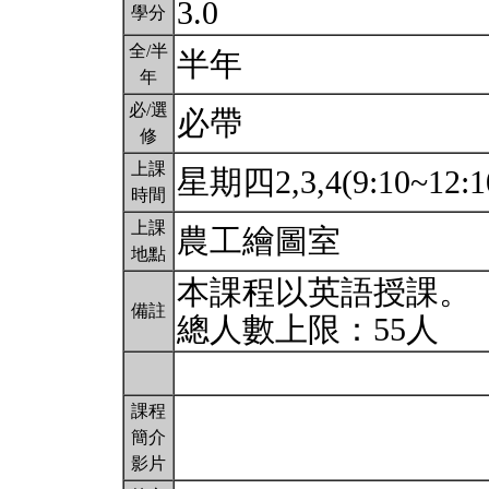
3.0
學分
全/半
半年
年
必/選
必帶
修
上課
星期四2,3,4(9:10~12:1
時間
上課
農工繪圖室
地點
本課程以英語授課。
備註
總人數上限：55人
課程
簡介
影片