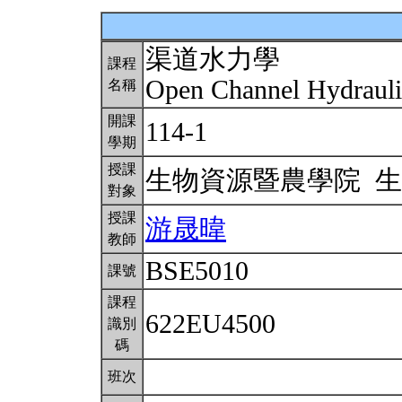
渠道水力學
課程
Open Channel Hydraul
名稱
開課
114-1
學期
授課
生物資源暨農學院 
對象
授課
游晟暐
教師
BSE5010
課號
課程
622EU4500
識別
碼
班次