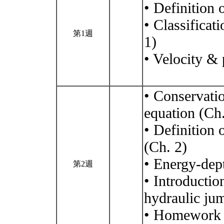
• Definition 
• Classificat
第1週
1)
• Velocity & 
• Conservati
equation (Ch.
• Definition 
(Ch. 2)
• Energy-dept
第2週
• Introductio
hydraulic ju
• Homework