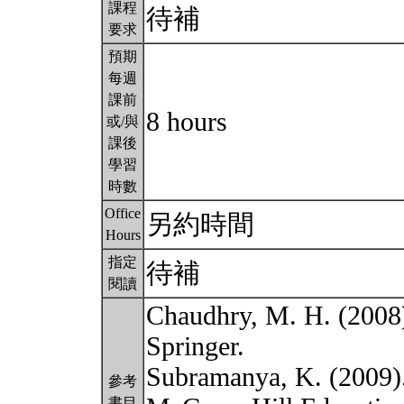
課程
待補
要求
預期
每週
課前
8 hours
或/與
課後
學習
時數
Office
另約時間
Hours
指定
待補
閱讀
Chaudhry, M. H. (2008
Springer.
Subramanya, K. (2009).
參考
書目