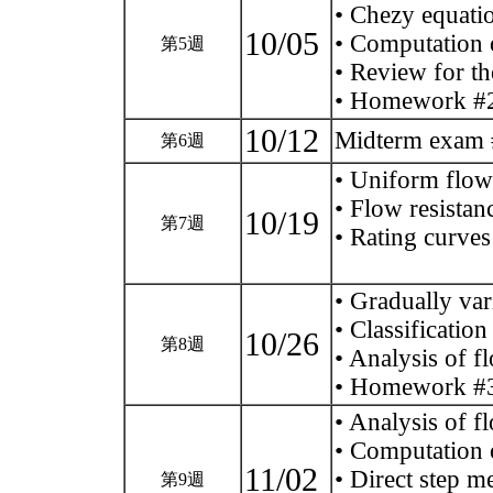
• Chezy equati
10/05
• Computation 
第5週
• Review for th
• Homework #
10/12
Midterm exam
第6週
• Uniform flow
• Flow resistan
10/19
第7週
• Rating curves
• Gradually var
• Classification
10/26
第8週
• Analysis of f
• Homework #
• Analysis of f
• Computation 
11/02
• Direct step m
第9週