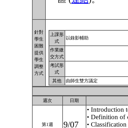
針對
上課形
以錄影輔助
學生
式
困難
作業繳
提供
交方式
學生
考試形
調整
式
方式
其他
由師生雙方議定
週次
日期
• Introduction 
• Definition of
9/07
• Classificatio
第1週