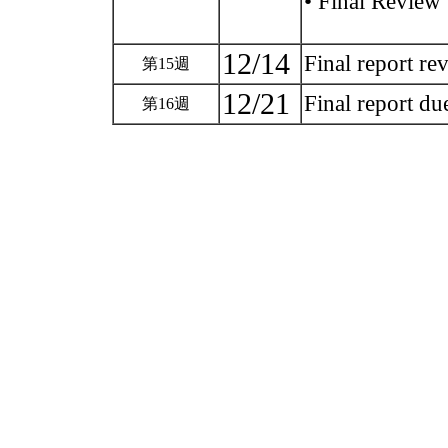
• Final Review
12/14
Final report re
第15週
12/21
Final report d
第16週