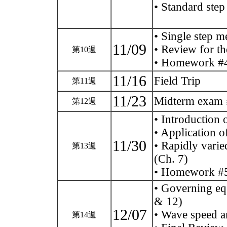
• Standard ste
• Single step 
11/09
• Review for t
第10週
• Homework #
11/16
Field Trip
第11週
11/23
Midterm exam
第12週
• Introduction 
• Application o
11/30
• Rapidly varie
第13週
(Ch. 7)
• Homework #
• Governing eq
& 12)
12/07
• Wave speed a
第14週