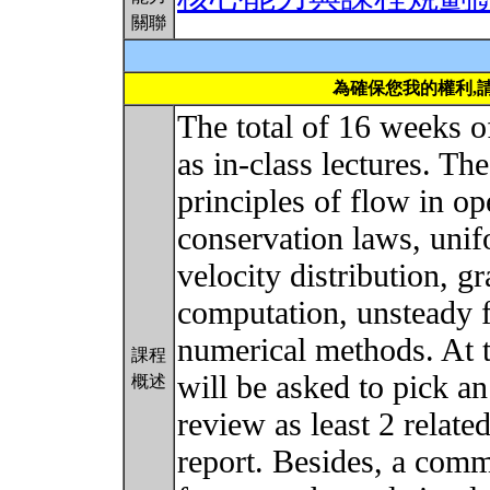
關聯
為確保您我的權利,
The total of 16 weeks of
as in-class lectures. Th
principles of flow in o
conservation laws, uni
velocity distribution, g
computation, unsteady 
numerical methods. At t
課程
will be asked to pick a
概述
review as least 2 related
report. Besides, a com