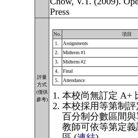
Chow, V.T. (2009). Ope
Press
No.
項目
1.
Assignments
2.
Midterm #1
3.
Midterm #2
4.
Final
評量
5.
Attendance
方式
(僅供
本校尚無訂定 A+
參考)
本校採用等第制評
百分制分數區間與
教師可依等第定義
區 (
連結
)。