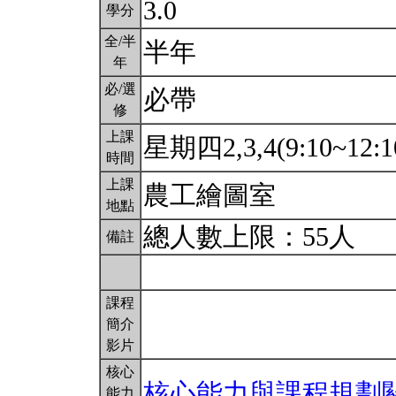
3.0
學分
全/半
半年
年
必/選
必帶
修
上課
星期四2,3,4(9:10~12:1
時間
上課
農工繪圖室
地點
總人數上限：55人
備註
課程
簡介
影片
核心
核心能力與課程規劃
能力