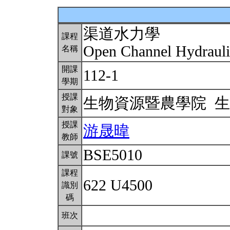
渠道水力學
課程
Open Channel Hydraul
名稱
開課
112-1
學期
授課
生物資源暨農學院 
對象
授課
游晟暐
教師
BSE5010
課號
課程
622 U4500
識別
碼
班次