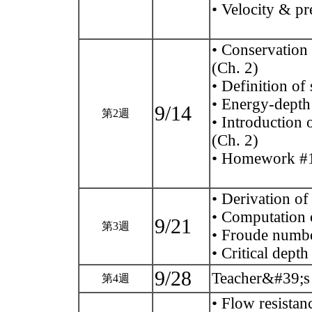
• Velocity & pr
• Conservation
(Ch. 2)
• Definition of
• Energy-depth 
9/14
第2週
• Introduction 
(Ch. 2)
• Homework #
• Derivation of
• Computation o
9/21
第3週
• Froude number
• Critical dept
9/28
Teacher&#39;s
第4週
• Flow resistan