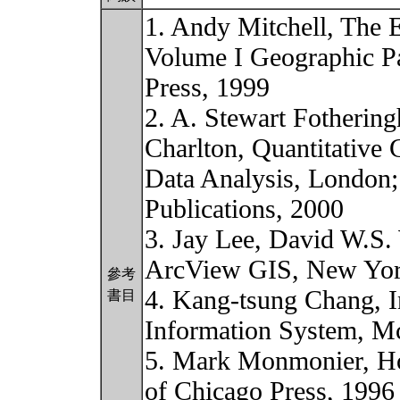
1. Andy Mitchell, The 
Volume I Geographic Pa
Press, 1999
2. A. Stewart Fotherin
Charlton, Quantitative 
Data Analysis, London;
Publications, 2000
3. Jay Lee, David W.S. 
ArcView GIS, New York
參考
4. Kang-tsung Chang, I
書目
Information System, M
5. Mark Monmonier, Ho
of Chicago Press, 1996