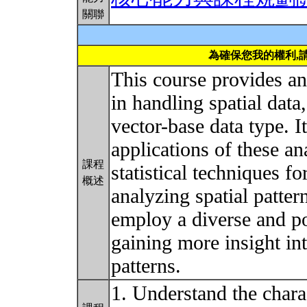
關聯
為確保您我的權利,
This course provides an
in handling spatial data,
vector-base data type. I
applications of these an
課程
statistical techniques f
概述
analyzing spatial patter
employ a diverse and po
gaining more insight in
patterns.
1. Understand the charact