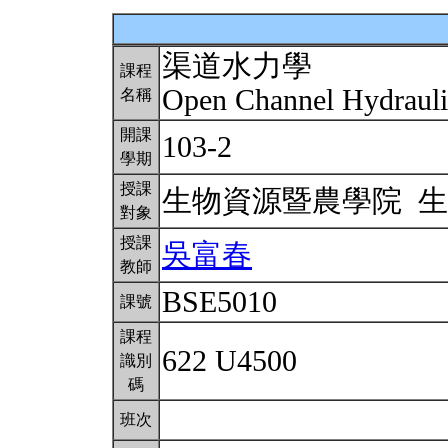
渠道水力學
課程
Open Channel Hydraul
名稱
開課
103-2
學期
授課
生物資源暨農學院 
對象
授課
吳富春
教師
BSE5010
課號
課程
622 U4500
識別
碼
班次