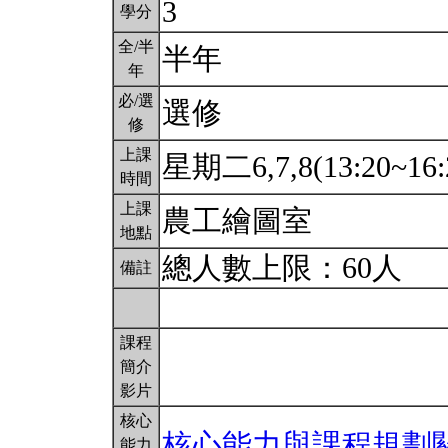
3
學分
全/半
半年
年
必/選
選修
修
上課
星期二6,7,8(13:20~16:
時間
上課
農工繪圖室
地點
總人數上限：60人
備註
課程
簡介
影片
核心
核心能力與課程規劃
能力