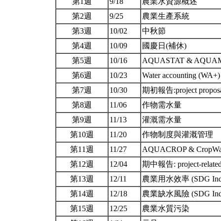
第1週
9/18
農業水資源概述
第2週
9/25
農業生產系統
第3週
10/02
中秋節
第4週
10/09
國慶日(補休)
第5週
10/16
AQUASTAT & AQUA
第6週
10/23
Water accounting (WA+
第7週
10/30
期初報告:project propos
第8週
11/06
作物需水量
第9週
11/13
灌溉需水量
第10週
11/20
作物制度與灌溉管理
第11週
11/27
AQUACROP & CropW
第12週
12/04
期中報告: project-related
第13週
12/11
農業用水效率 (SDG Indica
第14週
12/18
農業缺水風險 (SDG Indica
第15週
12/25
農業水質污染