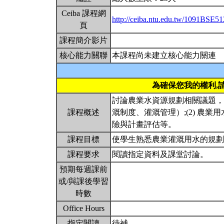
Ceiba 課程網
http://ceiba.ntu.edu.tw/1091BSE5
頁
課程簡介影片
核心能力關聯
本課程尚未建立核心能力關連
為確保您我的權利,
討論農業水資源規劃相關議題，
課程概述
溉制度、灌溉管理）;(2) 農業
險與計畫評估等。
課程目標
使學生熟悉農業灌溉用水的規
課程要求
閱讀指定資料及課堂討論。
預期每週課前
或/與課後學習
時數
Office Hours
指定閱讀
待補