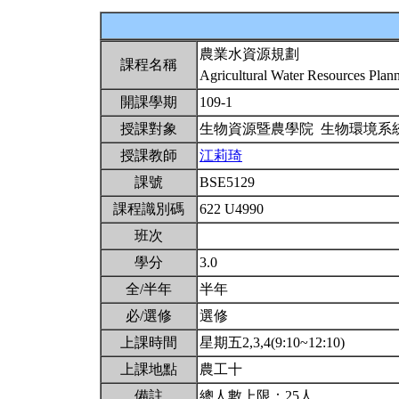
農業水資源規劃
課程名稱
Agricultural Water Resources Plan
開課學期
109-1
授課對象
生物資源暨農學院 生物環境系
授課教師
江莉琦
課號
BSE5129
課程識別碼
622 U4990
班次
學分
3.0
全/半年
半年
必/選修
選修
上課時間
星期五2,3,4(9:10~12:10)
上課地點
農工十
備註
總人數上限：25人