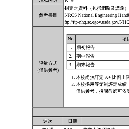
指定之資料（包括網路及講義）
參考書目
NRCS National Engineering Handbo
ftp://ftp-nhq.sc.egov.usda.gov/N
No.
項
1.
期初報告
2.
期中報告
評量方式
3.
期末報告
(僅供參考)
本校尚無訂定 A+ 比例上
本校採用等第制評定成績
僅供參考，授課教師可依等
週次
日期