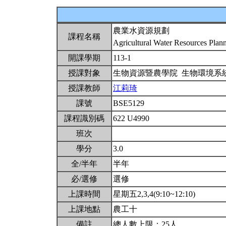
農業水資源規劃
課程名稱
Agricultural Water Resources Plan
開課學期
113-1
授課對象
生物資源暨農學院 生物環境系
授課教師
江莉琦
課號
BSE5129
課程識別碼
622 U4990
班次
學分
3.0
全/半年
半年
必/選修
選修
上課時間
星期五2,3,4(9:10~12:10)
上課地點
農工十
備註
總人數上限：25人