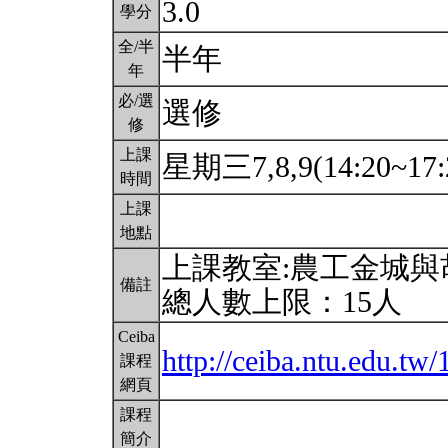
3.0
學分
全/半
半年
年
必/選
選修
修
上課
星期三7,8,9(14:20~17:
時間
上課
地點
上課教室:農工金城
備註
總人數上限：15人
Ceiba
http://ceiba.ntu.edu.t
課程
網頁
課程
簡介