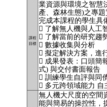
業資源與環境之智慧
產、森林生態)之專題
完成本課程的學生具備
 了解無人機與人工
 了解當前的研究趨
課程
 數據收集與分析
目標
 擬定解決方案，進
 成果發表：口頭簡
式) 與交付書面報告
 訓練學生自評與同
 多元跨領域能力 
無人機大尺度的空間
能與簡易的操控性，