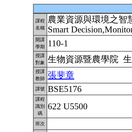
農業資源與環境之智
課程
Smart Decision,Monit
名稱
開課
110-1
學期
授課
生物資源暨農學院 
對象
授課
張斐章
教師
BSE5176
課號
課程
622 U5500
識別
碼
班次