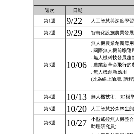
週次
日期
9/22
第1週
人工智慧與深度學習
9/29
第2週
智慧化設施農業發展
無人機農業創新應用論
. 國際無人機前瞻運
. 無人機科技發展趨
10/06
第3週
. 農業新革命飛行的
. 無人機創新應用
(此為線上論壇, 議程
10/13
第4週
無人機技術、3D模
10/20
第5週
人工智慧於森林生態
小型遙控無人機整合
10/27
第6週
助理研究員)