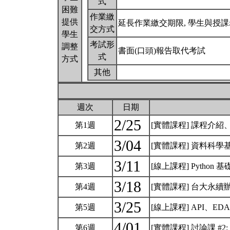
式
困難
作業繳
提供
延長作業繳交期限, 學生與授
交方式
學生
考試形
調整
書面(口頭)報告取代考試
式
方式
其他
週次
日期
2/25
第1週
[實體課程] 課程介
3/04
第2週
[實體課程] 資料科學
3/11
第3週
[線上課程] Pytho
3/18
第4週
[實體課程] 台大永續
3/25
第5週
[線上課程] API、E
4/01
第6週
[實體課程] 討論課 #