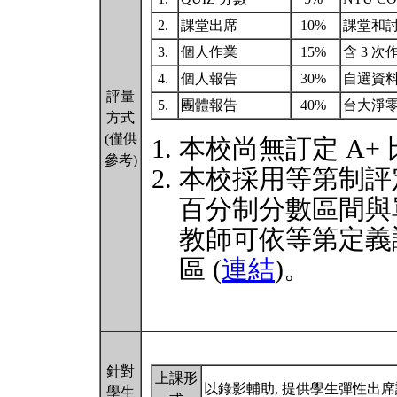
2.
課堂出席
10%
課堂和討
3.
個人作業
15%
含 3 次
4.
個人報告
30%
自選資
評量
5.
團體報告
40%
台大淨
方式
(僅供
本校尚無訂定 A+
參考)
本校採用等第制評
百分制分數區間與
教師可依等第定義
區 (
連結
)。
針對
上課形
以錄影輔助, 提供學生彈性出
學生