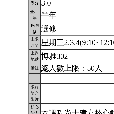
3.0
學分
全/半
半年
年
必/選
選修
修
上課
星期三2,3,4(9:10~12:1
時間
上課
博雅302
地點
總人數上限：50人
備註
課程
簡介
影片
核心
本課程尚未建立核心
能力