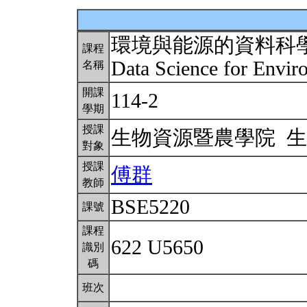
環境與能源的資料科
課程
Data Science for Envi
名稱
開課
114-2
學期
授課
生物資源暨農學院 
對象
授課
傅群
教師
BSE5220
課號
課程
622 U5650
識別
碼
班次