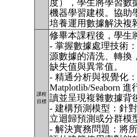
度），學生將學習數
機器學習建模。協助
培養運用數據解決複
修畢本課程後，學生
- 掌握數據處理技術：熟
源數據的清洗、轉換
缺失值與異常值。
- 精通分析與視覺化：運用
Matplotlib/Sea
課程
讀並呈現複雜數據背
目標
- 建構預測模型：針
立迴歸預測或分群模
- 解決實務問題：將