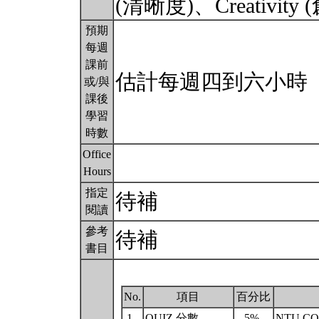
(清晰度)、Creativi
預期
每週
課前
估計每週四到六小時
或/與
課後
學習
時數
Office
Hours
指定
待補
閱讀
參考
待補
書目
No.
項目
百分比
1.
QUIZ 分數
5%
NTU C