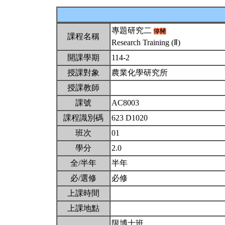
專題研究二
課程名稱
Research Training (Ⅱ)
開課學期
114-2
授課對象
農業化學研究所
授課教師
課號
AC8003
課程識別碼
623 D1020
班次
01
學分
2.0
全/半年
半年
必/選修
必修
上課時間
上課地點
限博士班