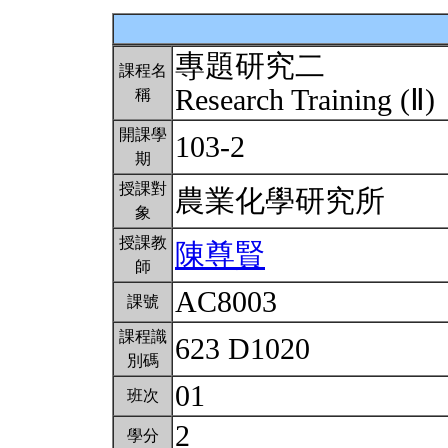
專題研究二
課程名
Research Training (Ⅱ)
稱
開課學
103-2
期
授課對
農業化學研究所
象
授課教
陳尊賢
師
AC8003
課號
課程識
623 D1020
別碼
01
班次
2
學分