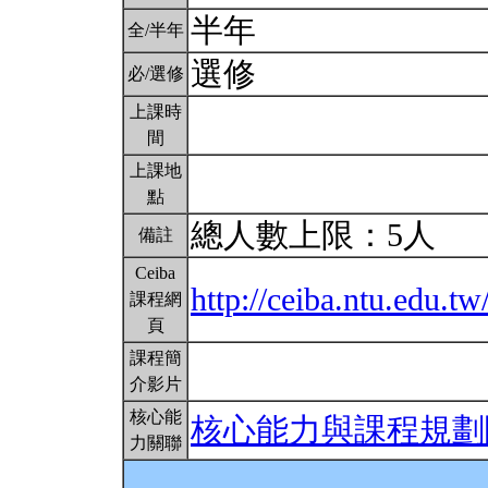
半年
全/半年
選修
必/選修
上課時
間
上課地
點
總人數上限：5人
備註
Ceiba
http://ceiba.ntu.edu
課程網
頁
課程簡
介影片
核心能
核心能力與課程規劃
力關聯