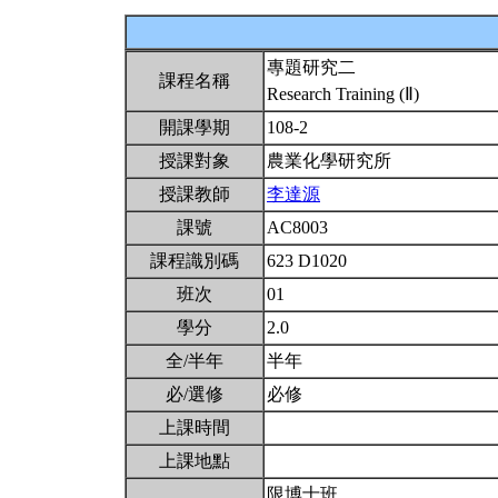
專題研究二
課程名稱
Research Training (Ⅱ)
開課學期
108-2
授課對象
農業化學研究所
授課教師
李達源
課號
AC8003
課程識別碼
623 D1020
班次
01
學分
2.0
全/半年
半年
必/選修
必修
上課時間
上課地點
限博士班