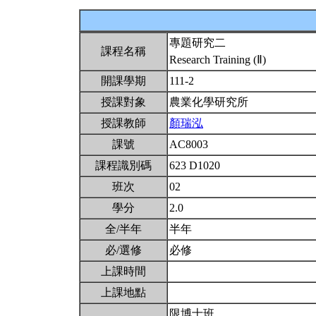
專題研究二
課程名稱
Research Training (Ⅱ)
開課學期
111-2
授課對象
農業化學研究所
授課教師
顏瑞泓
課號
AC8003
課程識別碼
623 D1020
班次
02
學分
2.0
全/半年
半年
必/選修
必修
上課時間
上課地點
限博士班