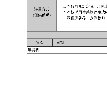
本校尚無訂定 A+ 比例
評量方式
本校採用等第制評定成
(僅供參考)
表僅供參考，授課教師
週次
日期
無資料