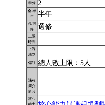
2
學分
全/半
半年
年
必/選
選修
修
上課
時間
上課
地點
總人數上限：5人
備註
課程
簡介
影片
核心
核心能力與課程規劃
能力