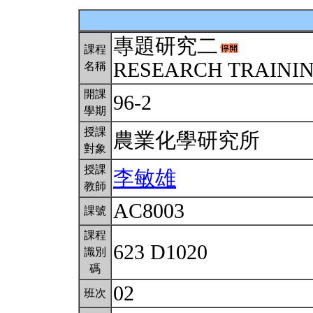
專題研究二
課程
RESEARCH TRAINING
名稱
開課
96-2
學期
授課
農業化學研究所
對象
授課
李敏雄
教師
AC8003
課號
課程
623 D1020
識別
碼
02
班次