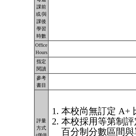
課前
或/與
課後
學習
時數
Office
Hours
指定
閱讀
參考
書目
本校尚無訂定 A+
本校採用等第制評
評量
方式
百分制分數區間與
(僅供