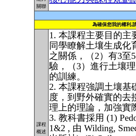
關聯
為確保您我的權利,
1. 本課程主要目的
同學瞭解土壤生成化
之關係，（2）有3至
驗，（3）進行土壤
的訓練。
2. 本課程強調土壤基礎研
度，到野外確實的去
理上的理論，加強實
3. 教科書採用 (1) Pedoge
課程
1&2 , 由 Wilding, Smec
概述