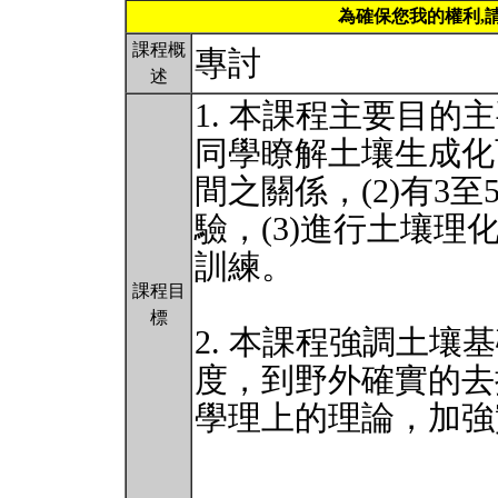
為確保您我的權利,
課程概
專討
述
1. 本課程主要目的
同學瞭解土壤生成化
間之關係，(2)有3
驗，(3)進行土壤理
訓練。
課程目
標
2. 本課程強調土壤基礎
度，到野外確實的去
學理上的理論，加強