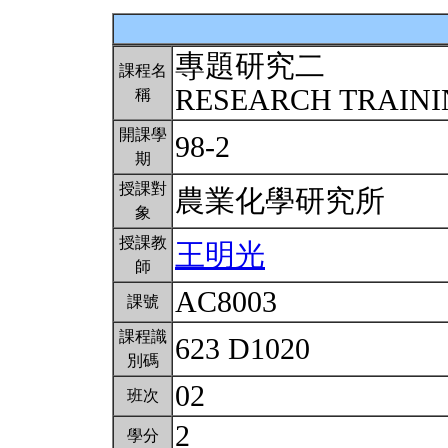
專題研究二
課程名
RESEARCH TRAININ
稱
開課學
98-2
期
授課對
農業化學研究所
象
授課教
王明光
師
AC8003
課號
課程識
623 D1020
別碼
02
班次
2
學分