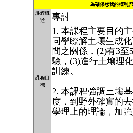
為確保您我的權利,
課程概
專討
述
1. 本課程主要目的
同學瞭解土壤生成化
間之關係，(2)有3
驗，(3)進行土壤理
訓練。
課程目
標
2. 本課程強調土壤基礎
度，到野外確實的去
學理上的理論，加強