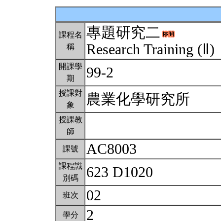
專題研究二
課程名
Research Training (Ⅱ)
稱
開課學
99-2
期
授課對
農業化學研究所
象
授課教
師
AC8003
課號
課程識
623 D1020
別碼
02
班次
2
學分