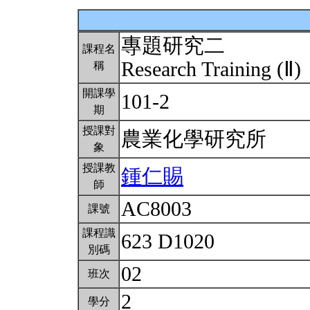
專題研究二
課程名
Research Training (Ⅱ)
稱
開課學
101-2
期
授課對
農業化學研究所
象
授課教
鍾仁賜
師
AC8003
課號
課程識
623 D1020
別碼
02
班次
2
學分