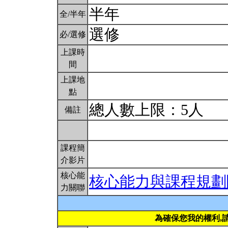
半年
全/半年
選修
必/選修
上課時
間
上課地
點
總人數上限：5人
備註
課程簡
介影片
核心能
核心能力與課程規劃
力關聯
為確保您我的權利,