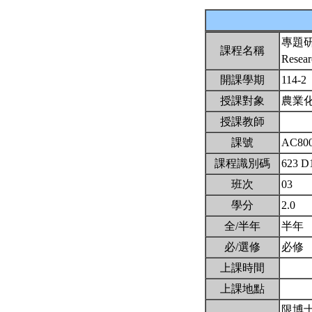
專題
課程名稱
Resear
開課學期
114-2
授課對象
農業
授課教師
課號
AC80
課程識別碼
623 D
班次
03
學分
2.0
全/半年
半年
必/選修
必修
上課時間
上課地點
限博