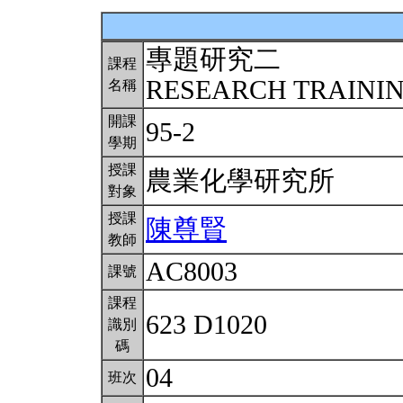
專題研究二
課程
RESEARCH TRAINING
名稱
開課
95-2
學期
授課
農業化學研究所
對象
授課
陳尊賢
教師
AC8003
課號
課程
623 D1020
識別
碼
04
班次