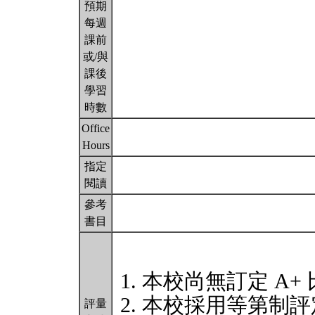
預期
每週
課前
或/與
課後
學習
時數
Office
Hours
指定
閱讀
參考
書目
本校尚無訂定 A+
本校採用等第制評
評量