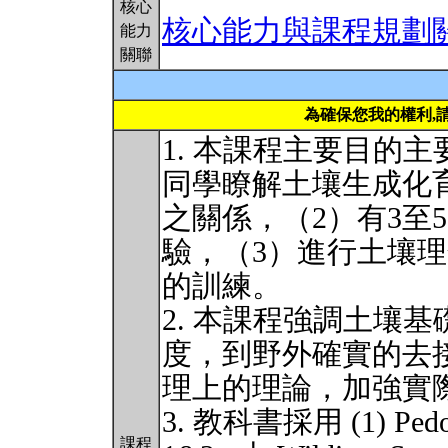
核心
核心能力與課程規劃
能力
關聯
為確保您我的權利,
1. 本課程主要目的
同學瞭解土壤生成化
之關係，（2）有3至
驗，（3）進行土壤
的訓練。
2. 本課程強調土壤基礎研
度，到野外確實的去
理上的理論，加強實
3. 教科書採用 (1) Pedoge
課程