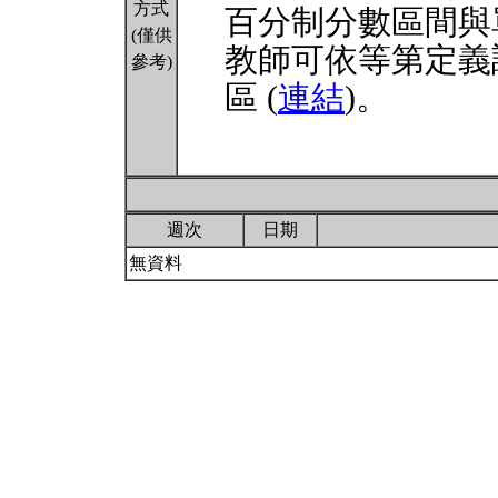
方式
百分制分數區間與
(僅供
教師可依等第定義
參考)
區 (
連結
)。
週次
日期
無資料