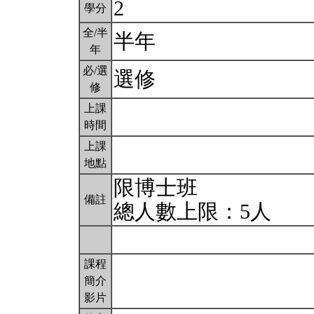
2
學分
全/半
半年
年
必/選
選修
修
上課
時間
上課
地點
限博士班
備註
總人數上限：5人
課程
簡介
影片