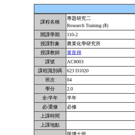
專題研究二
課程名稱
Research Training (Ⅱ)
開課學期
110-2
授課對象
農業化學研究所
授課教師
黃良得
課號
AC8003
課程識別碼
623 D1020
班次
04
學分
2.0
全/半年
半年
必/選修
必修
上課時間
上課地點
限博士班