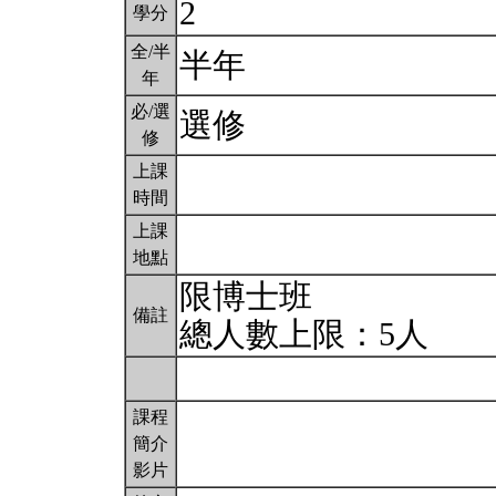
2
學分
全/半
半年
年
必/選
選修
修
上課
時間
上課
地點
限博士班
備註
總人數上限：5人
課程
簡介
影片