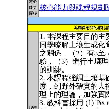
核心
核心能力與課程規劃
能力
關聯
為確保您我的權利,
1. 本課程主要目的
同學瞭解土壤生成化
之關係，（2）有3至
驗，（3）進行土壤
的訓練。
2. 本課程強調土壤基礎研
度，到野外確實的去
理上的理論，加強實
3. 教科書採用 (1) Pedoge
課程