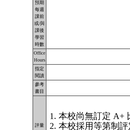
預期
每週
課前
或/與
課後
學習
時數
Office
Hours
指定
閱讀
參考
書目
本校尚無訂定 A+
本校採用等第制評
評量