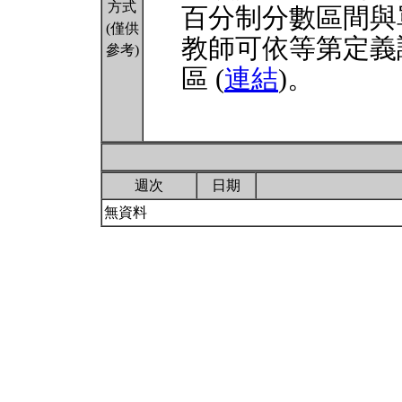
方式
百分制分數區間與
(僅供
教師可依等第定義
參考)
區 (
連結
)。
週次
日期
無資料