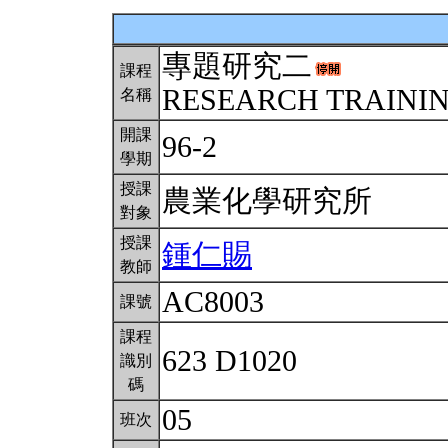
專題研究二
課程
RESEARCH TRAINING
名稱
開課
96-2
學期
授課
農業化學研究所
對象
授課
鍾仁賜
教師
AC8003
課號
課程
623 D1020
識別
碼
05
班次