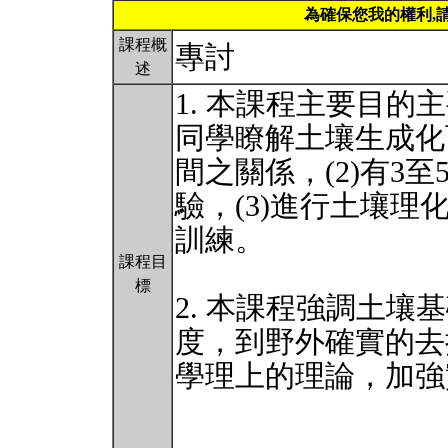
為確保您我的權利,
課程概
專討
述
1. 本課程主要目的
同學瞭解土壤生成化
間之關係，(2)有3
驗，(3)進行土壤理
訓練。
課程目
標
2. 本課程強調土壤基礎
度，到野外確實的去
學理上的理論，加強