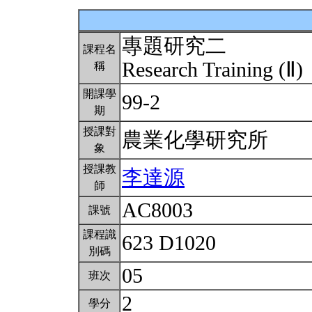
專題研究二
課程名
Research Training (Ⅱ)
稱
開課學
99-2
期
授課對
農業化學研究所
象
授課教
李達源
師
AC8003
課號
課程識
623 D1020
別碼
05
班次
2
學分