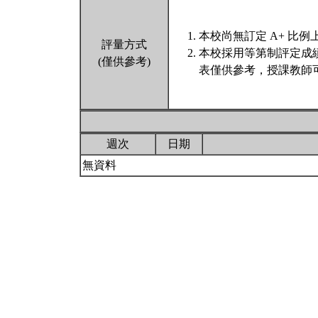
本校尚無訂定 A+ 比例
評量方式
本校採用等第制評定成
(僅供參考)
表僅供參考，授課教師
週次
日期
無資料