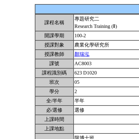
專題研究二
課程名稱
Research Training (Ⅱ)
開課學期
100-2
授課對象
農業化學研究所
授課教師
顏瑞泓
課號
AC8003
課程識別碼
623 D1020
班次
05
學分
2
全/半年
半年
必/選修
選修
上課時間
上課地點
限博士班