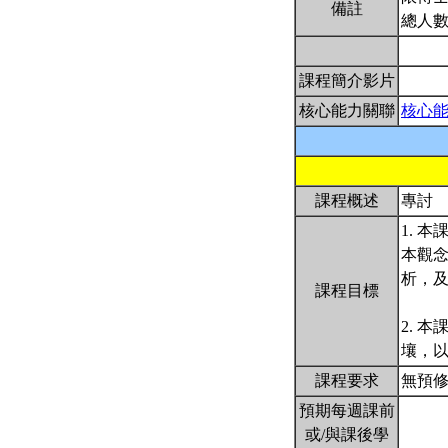
備註
總人數
課程簡介影片
核心能力關聯
核心
課程概述
專討
1. 
本觀念
析，及
課程目標
2. 
壤，
課程要求
無預
預期每週課前
或/與課後學