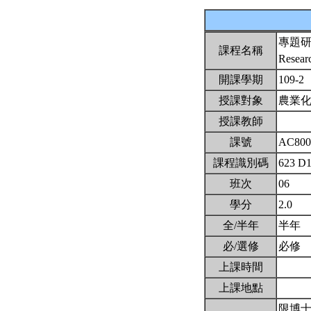
專題
課程名稱
Researc
開課學期
109-2
授課對象
農業
授課教師
課號
AC80
課程識別碼
623 D
班次
06
學分
2.0
全/半年
半年
必/選修
必修
上課時間
上課地點
限博