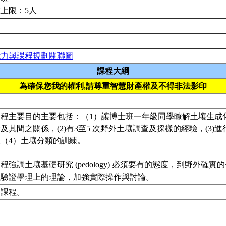
上限：5人
能力與課程規劃關聯圖
課程大綱
為確保您我的權利,請尊重智慧財產權及不得非法影印
本課程主要目的主要包括：（1）讓博士班一年級同學瞭解土壤生
及其間之關係，(2)有3至5 次野外土壤調查及採樣的經驗，(3)
（4）土壤分類的訓練。
本課程強調土壤基礎研究 (pedology) 必須要有的態度，到野外確
以驗證學理上的理論，加強實際操作與討論。
修課程。