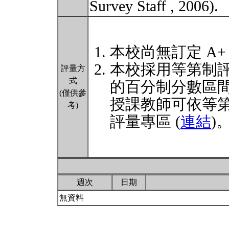
Survey Staff , 2006).
本校尚無訂定 A+
本校採用等第制
評量方
式
的百分制分數區
(僅供參
授課教師可依等
考)
評量專區 (
連結
)
週次
日期
無資料