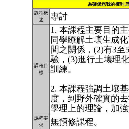
為確保您我的權利,
課程概
專討
述
1. 本課程主要目的
同學瞭解土壤生成化
間之關係，(2)有3
驗，(3)進行土壤理
課程目
訓練。
標
2. 本課程強調土壤基礎
度，到野外確實的去
學理上的理論，加
課程要
無預修課程。
求