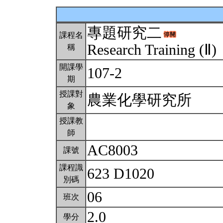
專題研究二
課程名
Research Training (Ⅱ)
稱
開課學
107-2
期
授課對
農業化學研究所
象
授課教
師
AC8003
課號
課程識
623 D1020
別碼
06
班次
2.0
學分