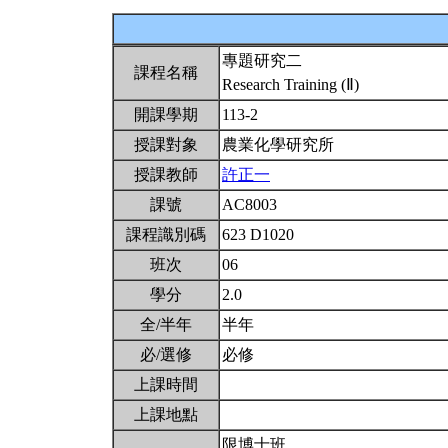
專題研究二
課程名稱
Research Training (Ⅱ)
開課學期
113-2
授課對象
農業化學研究所
授課教師
許正一
課號
AC8003
課程識別碼
623 D1020
班次
06
學分
2.0
全/半年
半年
必/選修
必修
上課時間
上課地點
限博士班