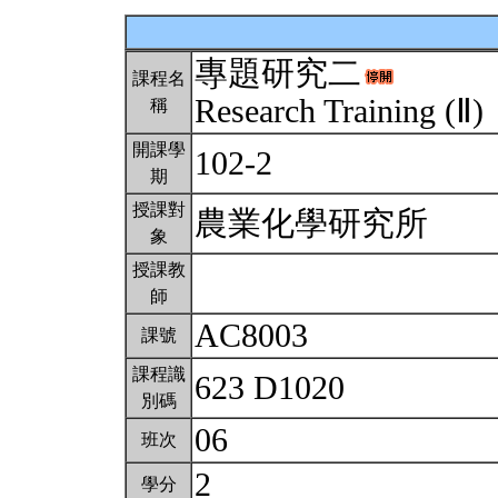
專題研究二
課程名
Research Training (Ⅱ)
稱
開課學
102-2
期
授課對
農業化學研究所
象
授課教
師
AC8003
課號
課程識
623 D1020
別碼
06
班次
2
學分