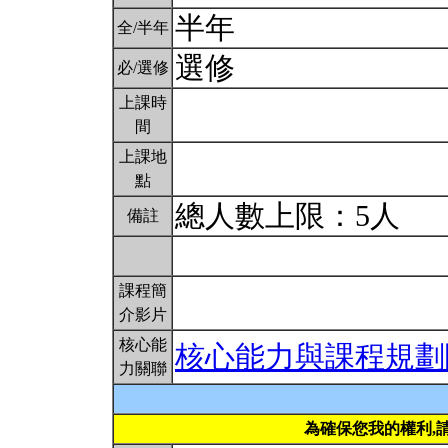
半年
全/半年
選修
必/選修
上課時
間
上課地
點
總人數上限：5人
備註
課程簡
介影片
核心能
核心能力與課程規劃
力關聯
為確保您我的權利,