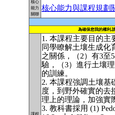
核心
核心能力與課程規劃
能力
關聯
為確保您我的權利,
1. 本課程主要目的
同學瞭解土壤生成化
之關係，（2）有3至
驗，（3）進行土壤
的訓練。
2. 本課程強調土壤基礎研
度，到野外確實的去
理上的理論，加強實
3. 教科書採用 (1) Pedoge
課程