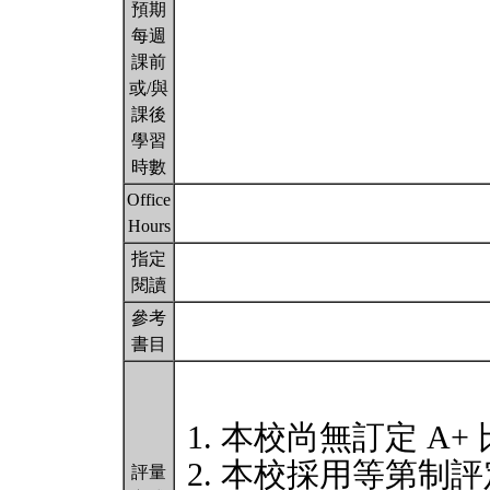
預期
每週
課前
或/與
課後
學習
時數
Office
Hours
指定
閱讀
參考
書目
本校尚無訂定 A+
本校採用等第制評
評量