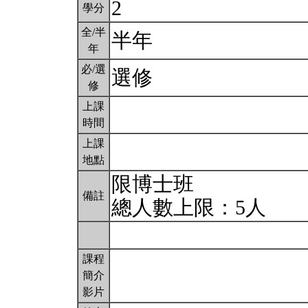
2
學分
全/半
半年
年
必/選
選修
修
上課
時間
上課
地點
限博士班
備註
總人數上限：5人
課程
簡介
影片