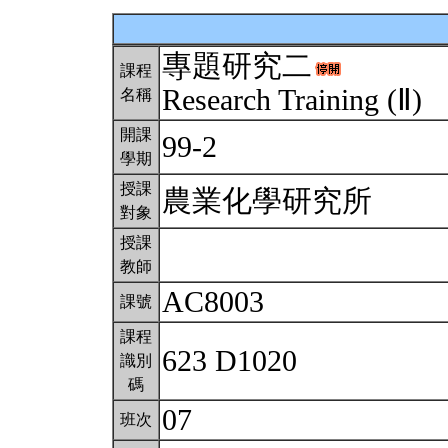
專題研究二
課程
Research Training (Ⅱ)
名稱
開課
99-2
學期
授課
農業化學研究所
對象
授課
教師
AC8003
課號
課程
623 D1020
識別
碼
07
班次