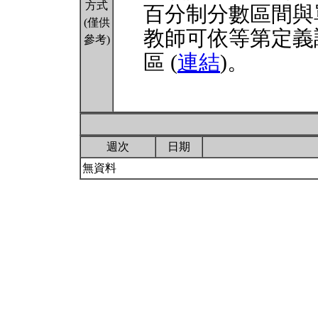
方式
百分制分數區間與
(僅供
教師可依等第定義
參考)
區 (
連結
)。
週次
日期
無資料