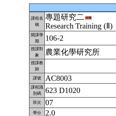
專題研究二
課程名
Research Training (Ⅱ)
稱
開課學
106-2
期
授課對
農業化學研究所
象
授課教
師
AC8003
課號
課程識
623 D1020
別碼
07
班次
2.0
學分