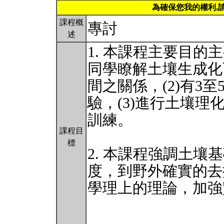
為確保您我的權利,
課程概
專討
述
1. 本課程主要目的
同學瞭解土壤生成化
間之關係，(2)有3
驗，(3)進行土壤理
訓練。
課程目
標
2. 本課程強調土壤基礎
度，到野外確實的去
學理上的理論，加強