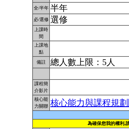
半年
全/半年
選修
必/選修
上課時
間
上課地
點
總人數上限：5人
備註
課程簡
介影片
核心能
核心能力與課程規劃
力關聯
為確保您我的權利,