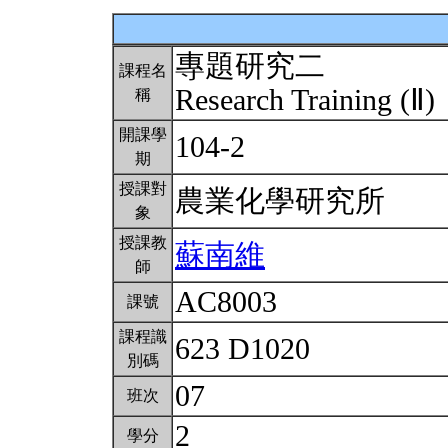
專題研究二
課程名
Research Training (Ⅱ)
稱
開課學
104-2
期
授課對
農業化學研究所
象
授課教
蘇南維
師
AC8003
課號
課程識
623 D1020
別碼
07
班次
2
學分