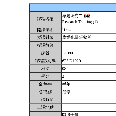
專題研究二
課程名稱
Research Training (Ⅱ)
開課學期
100-2
授課對象
農業化學研究所
授課教師
課號
AC8003
課程識別碼
623 D1020
班次
08
學分
2
全/半年
半年
必/選修
選修
上課時間
上課地點
限博士班