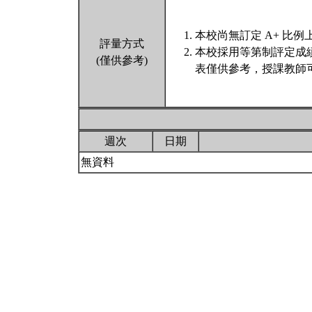
本校尚無訂定 A+ 比例
評量方式
本校採用等第制評定成
(僅供參考)
表僅供參考，授課教師
週次
日期
無資料