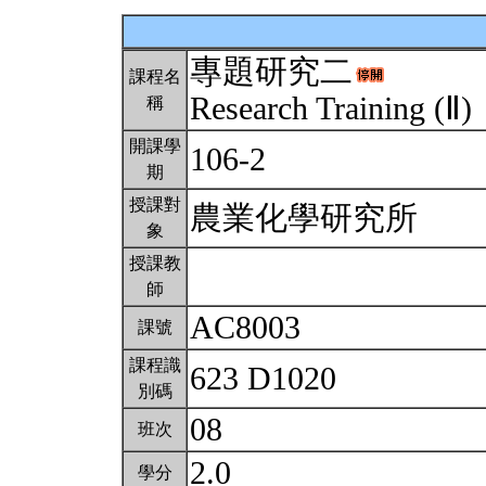
專題研究二
課程名
Research Training (Ⅱ)
稱
開課學
106-2
期
授課對
農業化學研究所
象
授課教
師
AC8003
課號
課程識
623 D1020
別碼
08
班次
2.0
學分