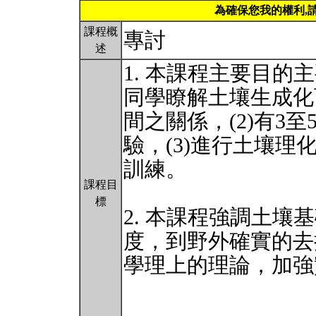
為確保您我的權利,
課程概
專討
述
1. 本課程主要目的
同學瞭解土壤生成化
間之關係，(2)有3
驗，(3)進行土壤理
訓練。
課程目
標
2. 本課程強調土壤基礎
度，到野外確實的去
學理上的理論，加強