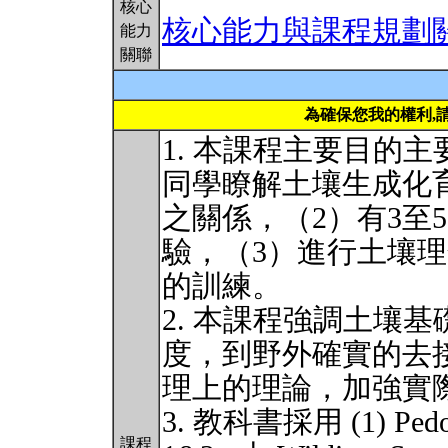
核心
核心能力與課程規劃
能力
關聯
為確保您我的權利,
1. 本課程主要目的
同學瞭解土壤生成化
之關係，（2）有3至
驗，（3）進行土壤
的訓練。
2. 本課程強調土壤基礎研
度，到野外確實的去
理上的理論，加強實
3. 教科書採用 (1) Pedoge
課程