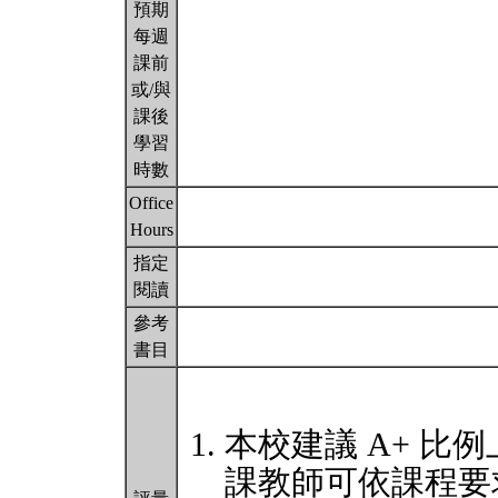
預期
每週
課前
或/與
課後
學習
時數
Office
Hours
指定
閱讀
參考
書目
本校建議 A+ 比例
課教師可依課程要