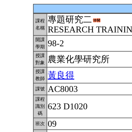
專題研究二
課程
RESEARCH TRAINING
名稱
開課
98-2
學期
授課
農業化學研究所
對象
授課
黃良得
教師
AC8003
課號
課程
623 D1020
識別
碼
09
班次