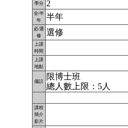
2
學分
全/半
半年
年
必/選
選修
修
上課
時間
上課
地點
限博士班
備註
總人數上限：5人
課程
簡介
影片