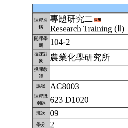
專題研究二
課程名
Research Training (Ⅱ)
稱
開課學
104-2
期
授課對
農業化學研究所
象
授課教
師
AC8003
課號
課程識
623 D1020
別碼
09
班次
2
學分