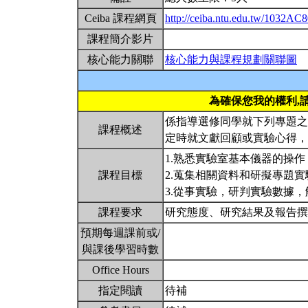
Ceiba 課程網頁
http://ceiba.ntu.edu.tw/1032AC
課程簡介影片
核心能力關聯
核心能力與課程規劃關聯圖
為確保您我的權利,
係指導選修同學就下列專題之
課程概述
定時就文獻回顧或實驗心得
1.熟悉實驗室基本儀器的操作
課程目標
2.蒐集相關資料和研擬專題實
3.從事實驗，研判實驗數據
課程要求
研究態度、研究結果及報告撰
預期每週課前或/
與課後學習時數
Office Hours
指定閱讀
待補