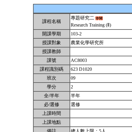
專題研究二
課程名稱
Research Training (Ⅱ)
開課學期
103-2
授課對象
農業化學研究所
授課教師
課號
AC8003
課程識別碼
623 D1020
班次
09
學分
2
全/半年
半年
必/選修
選修
上課時間
上課地點
備註
總人數上限：5人