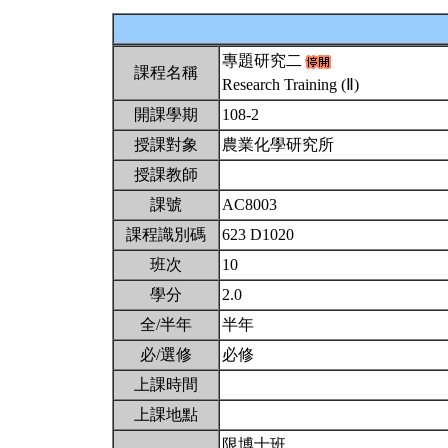
專題研究二
課程名稱
Research Training (Ⅱ)
開課學期
108-2
授課對象
農業化學研究所
授課教師
課號
AC8003
課程識別碼
623 D1020
班次
10
學分
2.0
全/半年
半年
必/選修
必修
上課時間
上課地點
限博士班