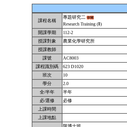
專題研究二
課程名稱
Research Training (Ⅱ)
開課學期
112-2
授課對象
農業化學研究所
授課教師
課號
AC8003
課程識別碼
623 D1020
班次
10
學分
2.0
全/半年
半年
必/選修
必修
上課時間
上課地點
限博士班