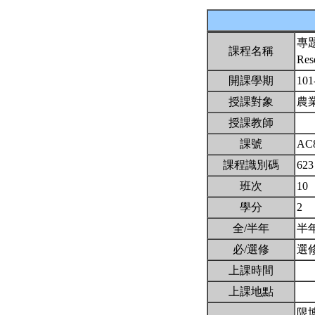
專
課程名稱
Res
開課學期
101
授課對象
農
授課教師
課號
AC
課程識別碼
623
班次
10
學分
2
全/半年
半
必/選修
選
上課時間
上課地點
限