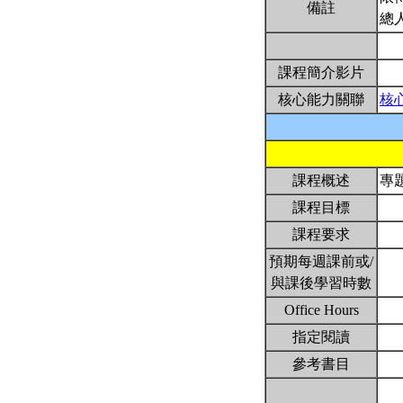
備註
總
課程簡介影片
核心能力關聯
核
課程概述
專
課程目標
課程要求
預期每週課前或/
與課後學習時數
Office Hours
指定閱讀
參考書目