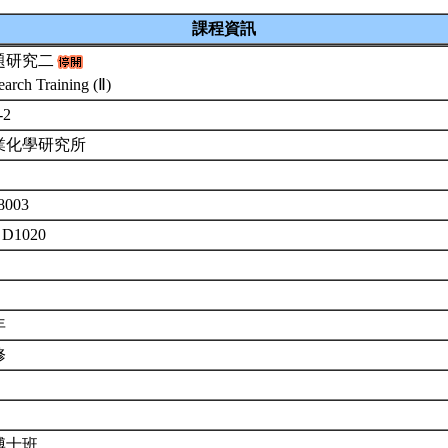
課程資訊
題研究二
earch Training (Ⅱ)
-2
業化學研究所
8003
 D1020
年
修
博士班