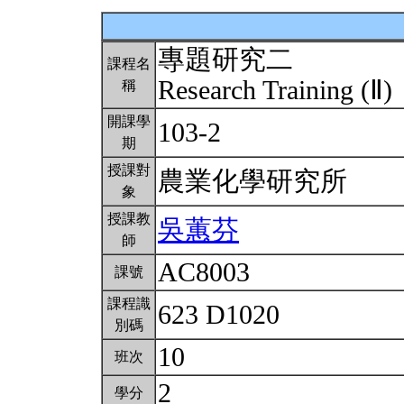
專題研究二
課程名
Research Training (Ⅱ)
稱
開課學
103-2
期
授課對
農業化學研究所
象
授課教
吳蕙芬
師
AC8003
課號
課程識
623 D1020
別碼
10
班次
2
學分