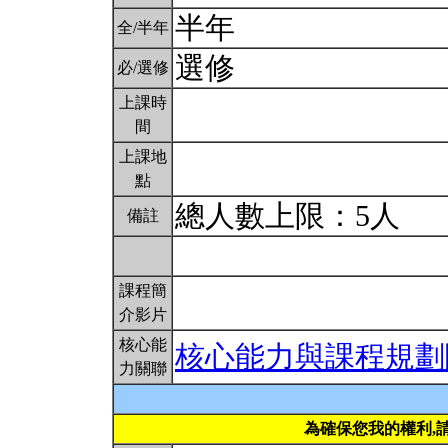
半年
全/半年
選修
必/選修
上課時
間
上課地
點
總人數上限：5人
備註
課程簡
介影片
核心能
核心能力與課程規劃
力關聯
為確保您我的權利,