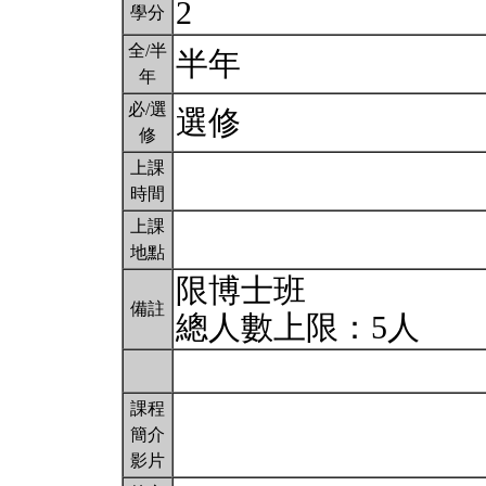
2
學分
全/半
半年
年
必/選
選修
修
上課
時間
上課
地點
限博士班
備註
總人數上限：5人
課程
簡介
影片