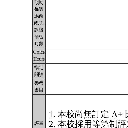
預期
每週
課前
或/與
課後
學習
時數
Office
Hours
指定
閱讀
參考
書目
本校尚無訂定 A+
本校採用等第制評
評量