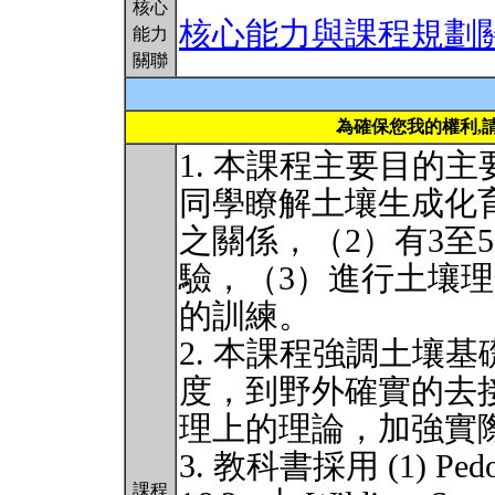
核心
核心能力與課程規劃
能力
關聯
為確保您我的權利,
1. 本課程主要目的
同學瞭解土壤生成化
之關係，（2）有3至
驗，（3）進行土壤
的訓練。
2. 本課程強調土壤基礎研
度，到野外確實的去
理上的理論，加強實
3. 教科書採用 (1) Pedoge
課程