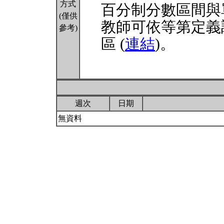
方式
百分制分數區間與
(僅供
教師可依等第定義
參考)
區 (
連結
)。
週次
日期
無資料