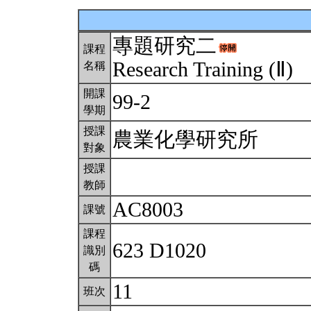
專題研究二
課程
Research Training (Ⅱ)
名稱
開課
99-2
學期
授課
農業化學研究所
對象
授課
教師
AC8003
課號
課程
623 D1020
識別
碼
11
班次