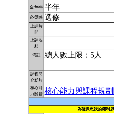
半年
全/半年
選修
必/選修
上課時
間
上課地
點
總人數上限：5人
備註
課程簡
介影片
核心能
核心能力與課程規劃
力關聯
為確保您我的權利,