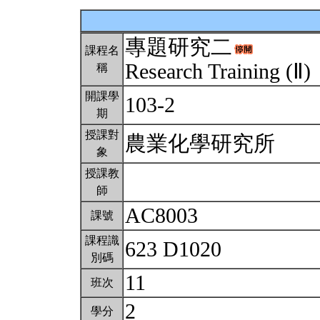
專題研究二
課程名
Research Training (Ⅱ)
稱
開課學
103-2
期
授課對
農業化學研究所
象
授課教
師
AC8003
課號
課程識
623 D1020
別碼
11
班次
2
學分