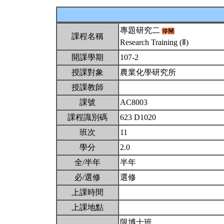
專題研究二
課程名稱
Research Training (Ⅱ)
開課學期
107-2
授課對象
農業化學研究所
授課教師
課號
AC8003
課程識別碼
623 D1020
班次
11
學分
2.0
全/半年
半年
必/選修
選修
上課時間
上課地點
限博士班