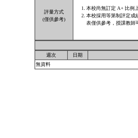
本校尚無訂定 A+ 比例
評量方式
本校採用等第制評定成
(僅供參考)
表僅供參考，授課教師
週次
日期
無資料