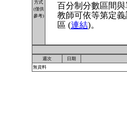
方式
百分制分數區間與
(僅供
教師可依等第定義
參考)
區 (
連結
)。
週次
日期
無資料