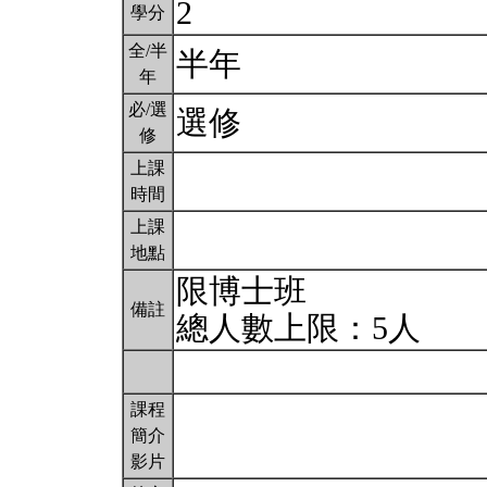
2
學分
全/半
半年
年
必/選
選修
修
上課
時間
上課
地點
限博士班
備註
總人數上限：5人
課程
簡介
影片