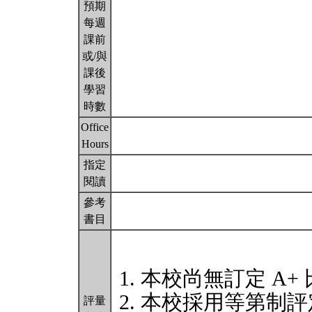
預期
每週
課前
或/與
課後
學習
時數
Office
Hours
指定
閱讀
參考
書目
本校尚無訂定 A+
本校採用等第制評
評量