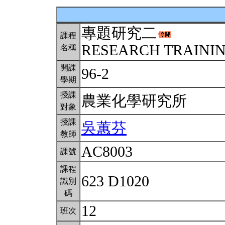
專題研究二
課程
RESEARCH TRAINING
名稱
開課
96-2
學期
授課
農業化學研究所
對象
授課
吳蕙芬
教師
AC8003
課號
課程
623 D1020
識別
碼
12
班次