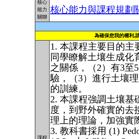
核心
核心能力與課程規劃
能力
關聯
為確保您我的權利,
1. 本課程主要目的
同學瞭解土壤生成化
之關係，（2）有3至
驗，（3）進行土壤
的訓練。
2. 本課程強調土壤基礎研
度，到野外確實的去
理上的理論，加強實
3. 教科書採用 (1) Pedoge
課程