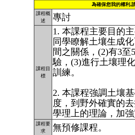
為確保您我的權利,
課程概
專討
述
1. 本課程主要目的
同學瞭解土壤生成化
間之關係，(2)有3
驗，(3)進行土壤理
課程目
訓練。
標
2. 本課程強調土壤基礎
度，到野外確實的去
學理上的理論，加
課程要
無預修課程。
求