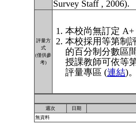
Survey Staff , 2006).
本校尚無訂定 A+
本校採用等第制
評量方
式
的百分制分數區
(僅供參
授課教師可依等
考)
評量專區 (
連結
)
週次
日期
無資料