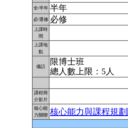
半年
全/半年
必修
必/選修
上課時
間
上課地
點
限博士班
備註
總人數上限：5人
課程簡
介影片
核心能
核心能力與課程規劃
力關聯