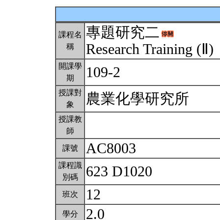
專題研究二
課程名
Research Training (Ⅱ)
稱
開課學
109-2
期
授課對
農業化學研究所
象
授課教
師
AC8003
課號
課程識
623 D1020
別碼
12
班次
2.0
學分