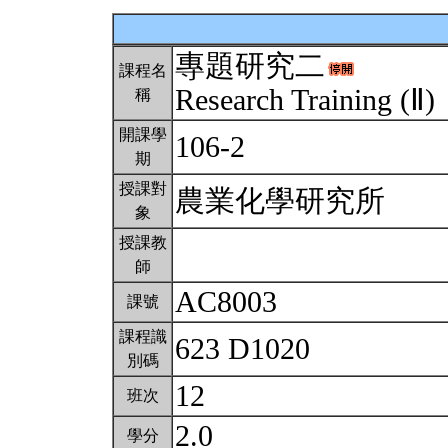
專題研究二
課程名
Research Training (Ⅱ)
稱
開課學
106-2
期
授課對
農業化學研究所
象
授課教
師
AC8003
課號
課程識
623 D1020
別碼
12
班次
2.0
學分