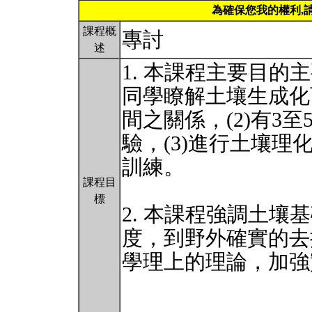
為確保您我的權利,
課程概
專討
述
1. 本課程主要目的
同學瞭解土壤生成化
間之關係，(2)有3
驗，(3)進行土壤理
訓練。
課程目
標
2. 本課程強調土壤基礎
度，到野外確實的去
學理上的理論，加強