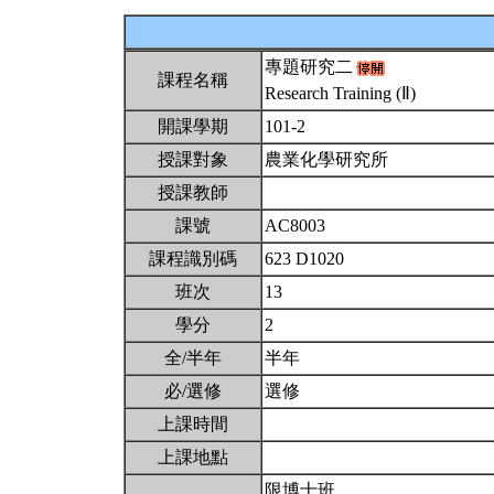
專題研究二
課程名稱
Research Training (Ⅱ)
開課學期
101-2
授課對象
農業化學研究所
授課教師
課號
AC8003
課程識別碼
623 D1020
班次
13
學分
2
全/半年
半年
必/選修
選修
上課時間
上課地點
限博士班