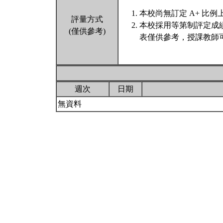
本校尚無訂定 A+ 比例
評量方式
本校採用等第制評定成
(僅供參考)
表僅供參考，授課教師
週次
日期
無資料