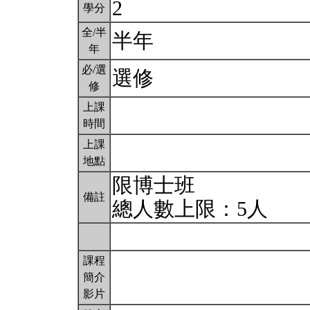
2
學分
全/半
半年
年
必/選
選修
修
上課
時間
上課
地點
限博士班
備註
總人數上限：5人
課程
簡介
影片