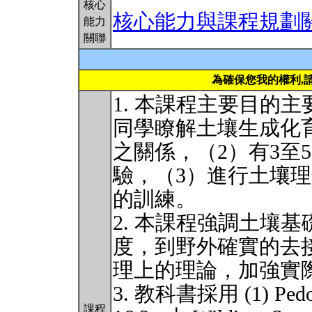
核心
核心能力與課程規劃
能力
關聯
為確保您我的權利,
1. 本課程主要目的
同學瞭解土壤生成化
之關係，（2）有3至
驗，（3）進行土壤
的訓練。
2. 本課程強調土壤基礎研
度，到野外確實的去
理上的理論，加強實
3. 教科書採用 (1) Pedoge
課程