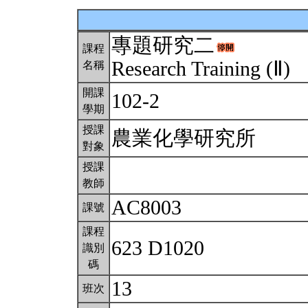
專題研究二
課程
Research Training (Ⅱ)
名稱
開課
102-2
學期
授課
農業化學研究所
對象
授課
教師
AC8003
課號
課程
623 D1020
識別
碼
13
班次