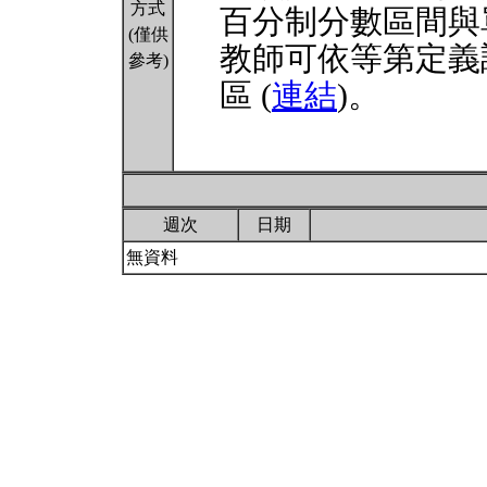
方式
百分制分數區間與
(僅供
教師可依等第定義
參考)
區 (
連結
)。
週次
日期
無資料