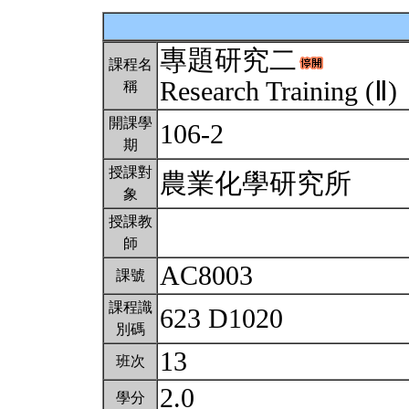
專題研究二
課程名
Research Training (Ⅱ)
稱
開課學
106-2
期
授課對
農業化學研究所
象
授課教
師
AC8003
課號
課程識
623 D1020
別碼
13
班次
2.0
學分