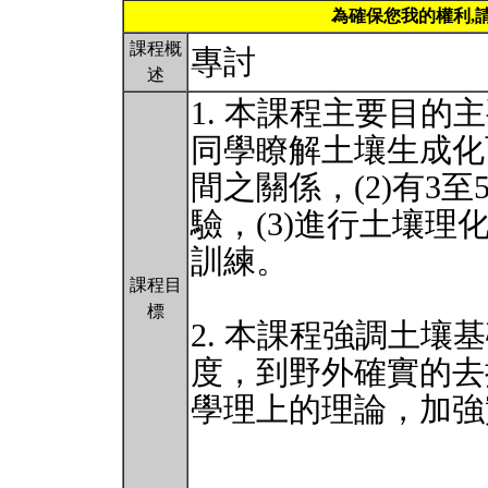
為確保您我的權利,
課程概
專討
述
1. 本課程主要目的
同學瞭解土壤生成化
間之關係，(2)有3
驗，(3)進行土壤理
訓練。
課程目
標
2. 本課程強調土壤基礎
度，到野外確實的去
學理上的理論，加強